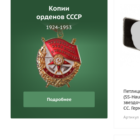
Петлиц
(SS-Hau
звездо
СС. Гер
Артикул