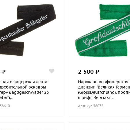
 ₽
2 500 ₽
вная офицерская лента
Нарукавная офицерская 
стребительной эскадры
дивизии "Великая Герман
тер» (Jagdgeschwader 26
(GrossDeutfchland), проп
er"),...
шрифт, Вермахт ...
 58610
Артикул 58672