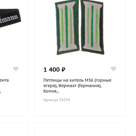
1 400 ₽
ента
Петлицы на китель М36 (горные
егеря), Вермахт (Германия),
,
Копия...
Артикул 34258