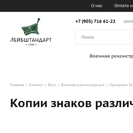
О нас
Оплата и
+7 (905) 716 61-22
serv
Военная реконст
Главная
|
Каталог
|
Блог
|
Военная реконструкция
|
Германия: Тр
Копии знаков разли