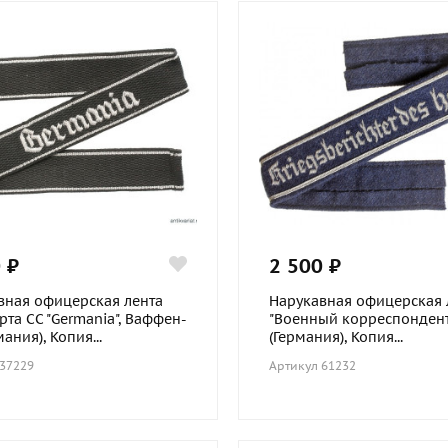
 ₽
2 500 ₽
вная офицерская лента
Нарукавная офицерская 
та СС "Germania", Ваффен-
"Военный корреспондент
мания), Копия...
(Германия), Копия...
 37229
Артикул 61232