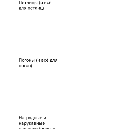
Пeтлицы (и всё
для петлиц)
Погоны (и всё для
погон)
Нагрудные и
нарукавные
нашивки (орлы и