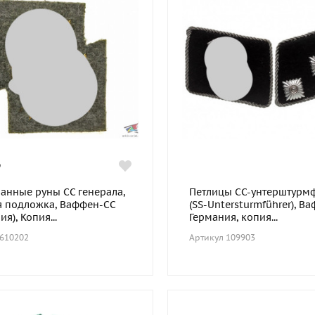
₽
анные руны СС генерала,
Петлицы СС-унтерштурм
я подложка, Ваффен-СС
(SS-Untersturmführer), В
ия), Копия...
Германия, копия...
 610202
Артикул 109903