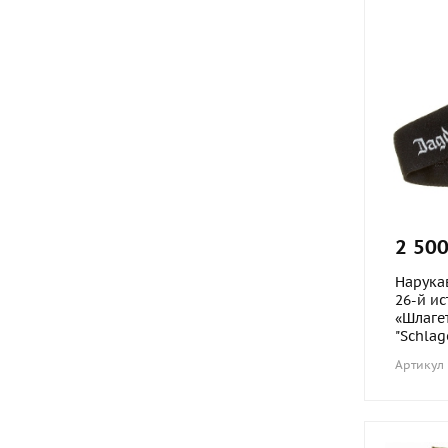
2 500
Нарука
26-й и
«Шлаге
"Schlaget
Артикул