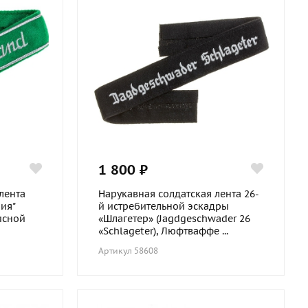
1 800 ₽
лента
Нарукавная солдатская лента 26-
ия"
й истребительной эскадры
исной
«Шлагетер» (Jagdgeschwader 26
«Schlageter), Люфтваффе ...
Артикул 58608