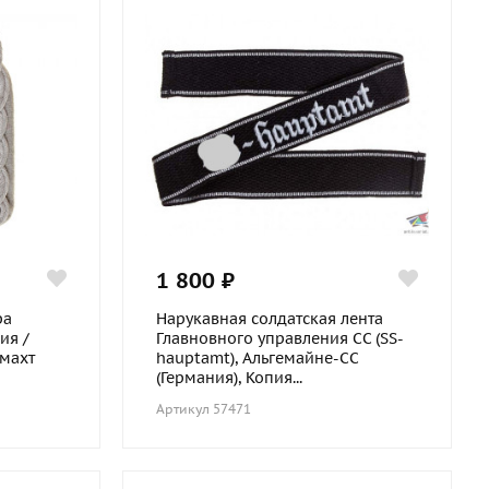
1 800 ₽
ра
Нарукавная солдатская лента
ия /
Главновного управления СС (SS-
рмахт
hauptamt), Альгемайне-СС
(Германия), Копия...
Артикул 57471