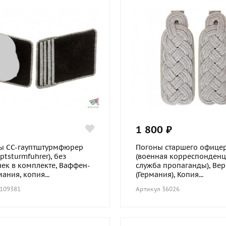
1 800 ₽
ы СС-гауптштурмфюрер
Погоны старшего офице
ptsturmfuhrer), без
(военная корреспонденц
чек в комплекте, Ваффен-
служба пропаганды), Ве
мания, копия...
(Германия), Копия...
 109381
Артикул 36026