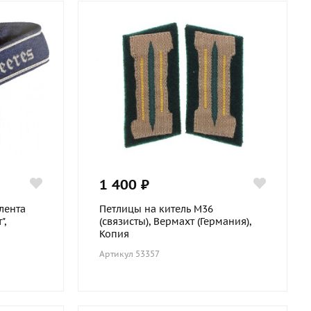
1 400 ₽
лента
Петлицы на китель М36
",
(связисты), Вермахт (Германия),
Копия
Артикул 53357