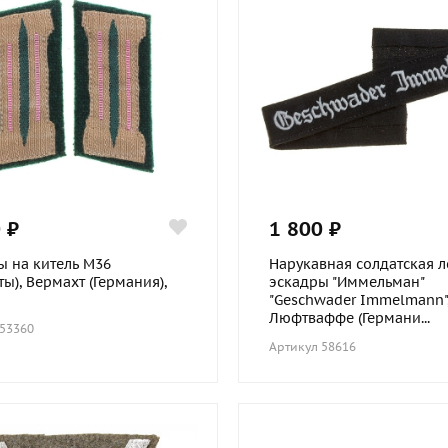
 ₽
1 800 ₽
ы на китель М36
Нарукавная солдатская л
ты), Вермахт (Германия),
эскадры "Иммельман"
"Geschwader Immelmann"
Люфтваффе (Германи...
 53360
Артикул 58616