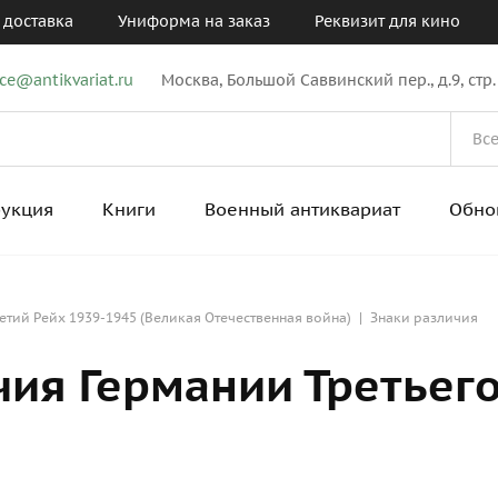
 доставка
Униформа на заказ
Реквизит для кино
ice@antikvariat.ru
Москва, Большой Саввинский пер., д.9, стр.
рукция
Книги
Военный антиквариат
Обно
етий Рейх 1939-1945 (Великая Отечественная война)
|
Знаки различия
чия Германии Третьег