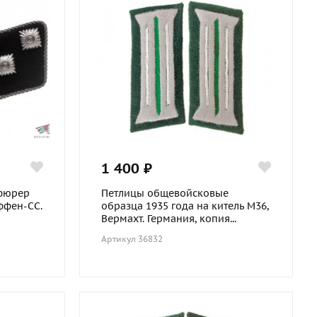
1 400 ₽
фюрер
Петлицы общевойсковые
аффен-СС.
образца 1935 года на китель М36,
Вермахт. Германия, копия...
Артикул 36832