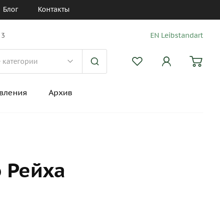
Блог
Контакты
 3
EN Leibstandart
вления
Архив
о Рейха