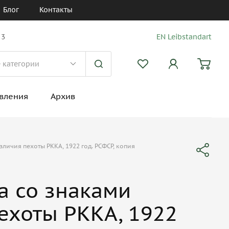
Блог
Контакты
 3
EN Leibstandart
вления
Архив
зличия пехоты РККА, 1922 год. РСФСР, копия
а со знаками
ехоты РККА, 1922