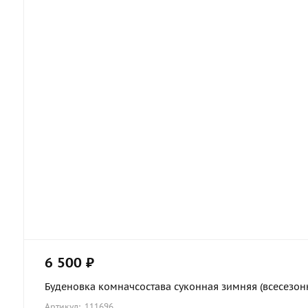
6 500 ₽
Буденовка комначсостава суконная зимняя (всесезонн
Артикул: 111696