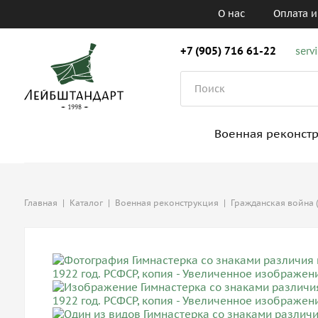
О нас
Оплата и
+7 (905) 716 61-22
serv
Военная реконст
Главная
|
Каталог
|
Военная реконструкция
|
Гражданская война (