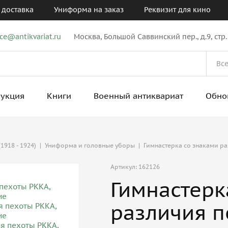
 доставка
Униформа на заказ
Реквизит для кино
ice@antikvariat.ru
Москва, Большой Саввинский пер., д.9, стр.
рукция
Книги
Военный антиквариат
Обно
1918 - 1924)
|
Униформа и головные уборы
|
Гимнастерка со знаками ра
Артикул: 162126
Гимнастерк
различия п