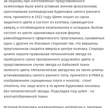
За образец при изготовлении представленного
экземпляра была взята уставная зимняя (всесезонная)
оригинальная командирская буденовка самого раннего
типа, принятого в 1922 году. Шлем пошит из сукна
защитного цвета и состоит из колпака, сужающегося
кверху, и отгибающихся назатыльника и козырька. Колпак
состоит из шести одинаковых кусков формы
равнобедренного сферического треугольника, сшиваемых
один с другим по боковым сторонам так, что вершины
треугольников сходятся вверху в центре колпака. Спереди
шлема нашита правильная пятиконечная звезда из
приборного сукна присвоенного роду войск цвета: в
представленном случае звезда из байковой ткани
зеленого цвета. Металлическая звездочка на такие шлемы
устанавливалась самого раннего типа, принятого в РККА (с
изображением скрещенных плуга и молота) - стоит
отметить, что чаще всего в то время буденовка носилась
без металлической звезды. Подкладка под шлем - из
хлопчатобумажной ткани.
История буденовки исключительно интересна и запутана.