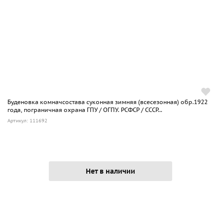
Буденовка комначсостава суконная зимняя (всесезонная) обр.1922
года, пограничная охрана ГПУ / ОГПУ. РСФСР / СССР...
Артикул: 111692
Нет в наличии