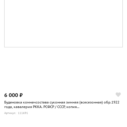
упоминания о шуточном наименовании буденовки
"громоотводом" или "умоотводом".
Последние известные военные фото в буденовках
датированы апрелем-маем 1945-го. Улица немецкого
городка, несколько человек в буденовках и заношенных
донельзя шинелях без знаков различия, на которых белой
краской выведены крупные буквы "OST". Рядом - молодые
бойцы РККА в новенькой форме (вероятно, призыва 44-
го). В глазах бывших пленных - усталость и тоска (ещё бы,
когда в двадцатый раз тебя спросят: "А правда, что немцы
в плену шоколадом кормили?" - подумаешь: "А по мне не
видно, что ли?"). Пожалуй, они были последними, кому
пришлось донашивать этот легендарный головной убор с
замечательной и интересной историей.
6 000 ₽
Буденовка комначсостава суконная зимняя (всесезонная) обр.1922
года, кавалерия РККА. РСФСР / СССР, копия...
Артикул: 111691