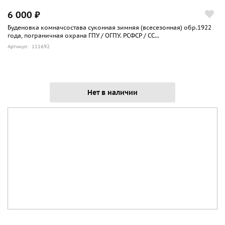
6 000 ₽
Буденовка комначсостава суконная зимняя (всесезонная) обр.1922
года, пограничная охрана ГПУ / ОГПУ. РСФСР / СС...
Артикул: 111692
Нет в наличии