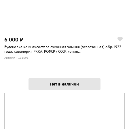
6 000 ₽
Буденовка комначсостава суконная зимняя (всесезонная) обр.1922
года, кавалерия РККА. РСФСР / СССР, копия...
Артикул: 111691
Нет в наличии