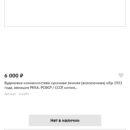
6 000 ₽
Буденовка комначсостава суконная зимняя (всесезонная) обр.1922
года, авиация РККА. РСФСР / СССР, копия...
Артикул: 111694
Нет в наличии