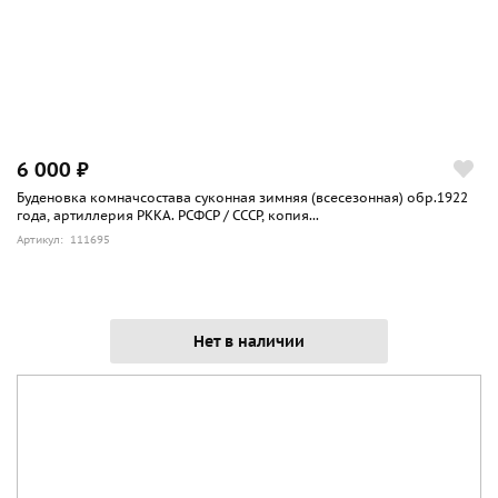
6 000 ₽
Буденовка комначсостава суконная зимняя (всесезонная) обр.1922
года, артиллерия РККА. РСФСР / СССР, копия...
Артикул: 111695
Нет в наличии