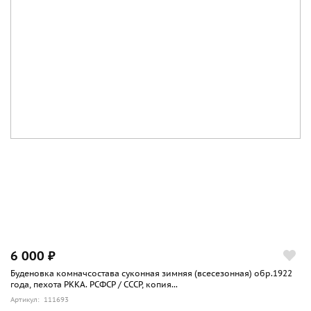
6 000 ₽
Буденовка комначсостава суконная зимняя (всесезонная) обр.1922
года, пехота РККА. РСФСР / СССР, копия...
Артикул: 111693