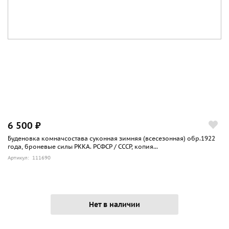
6 500 ₽
Буденовка комначсостава суконная зимняя (всесезонная) обр.1922
года, броневые силы РККА. РСФСР / СССР, копия...
Артикул: 111690
Нет в наличии