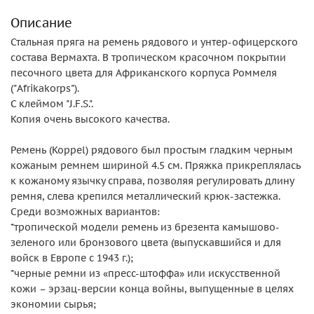
Описание
Стальная пряга на ремень рядового и унтер-офицерского
состава Вермахта. В тропическом красочном покрытии
песочного цвета для Африканского корпуса Роммеля
("Afrikakorps").
С клеймом "J.F.S.".
Копия очень высокого качества.
Ремень (Koppel) рядового был простым гладким черным
кожаным ремнем шириной 4.5 см. Пряжка прикреплялась
к кожаному язычку справа, позволяя регулировать длину
ремня, слева крепился металлический крюк-застежка.
Среди возможных вариантов:
*тропической модели ремень из брезента камышово-
зеленого или бронзового цвета (выпускавшийся и для
войск в Европе с 1943 г.);
*черные ремни из «пресс-штоффа» или искусственной
кожи – эрзац-версии конца войны, выпущенные в целях
экономии сырья;