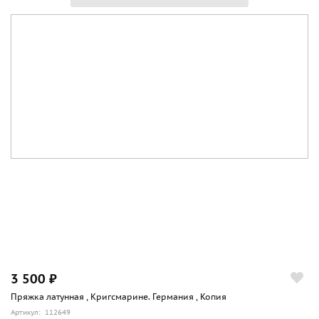
3 500 ₽
Пряжка латунная , Кригсмарине. Германия , Копия
Артикул: 112649