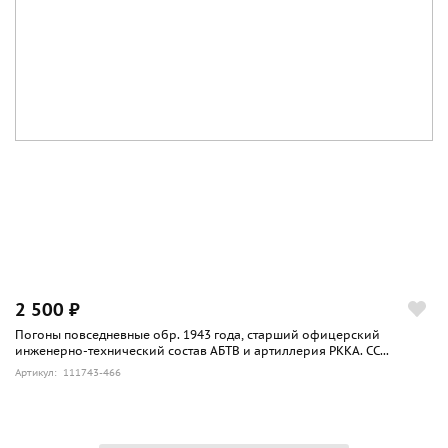
кораблях и в частях ВМФ;
- лицам высшего командного состава медицинской
службы ВМФ, окончившим гражданские медицинские
учебные заведения и прослужившим не менее трех лет на
кораблях и в частях ВМФ.
Право ношения широких погон устанавливается
приказом Военного Совета Флота, флотилии. Приказ о
праве такого ношения заносится в личное дело
военнослужащего.
2 500 ₽
Погоны повседневные обр. 1943 года, старший офицерский
инженерно-технический состав АБТВ и артиллерия РККА. СС...
Артикул: 111743-466