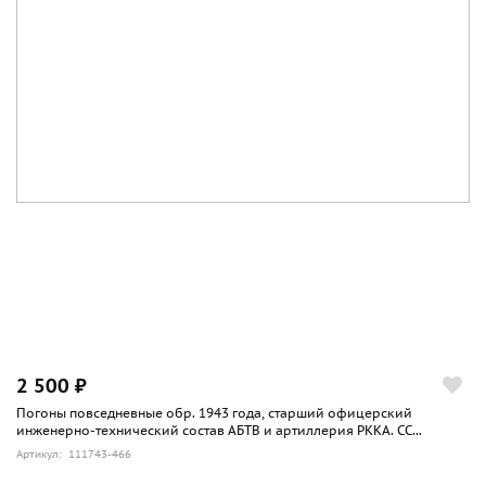
службы ВМФ, окончившим военно-медицинские учебные
заведения и прослужившим не менее одного года на
кораблях и в частях ВМФ;
- лицам высшего командного состава медицинской
службы ВМФ, окончившим гражданские медицинские
учебные заведения и прослужившим не менее трех лет на
кораблях и в частях ВМФ.
Право ношения широких погон устанавливается
приказом Военного Совета Флота, флотилии. Приказ о
праве такого ношения заносится в личное дело
военнослужащего.
2 500 ₽
Погоны повседневные обр. 1943 года, старший офицерский
инженерно-технический состав АБТВ и артиллерия РККА. СС...
Артикул: 111743-466