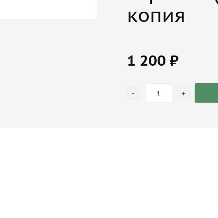
копия
1 200 ₽
-
+
я