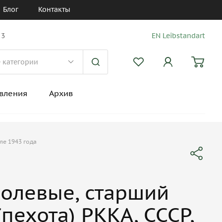
Блог
Контакты
 3
EN Leibstandart
вления
Архив
ле 1943 года
олевые, старший
пехота) РККА, СССР,