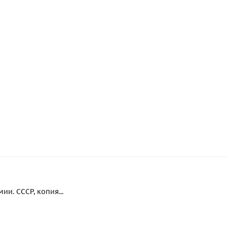
и. СССР, копия...