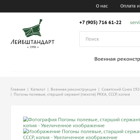
О нас
Оплата и
+7 (905) 716 61-22
serv
Военная реконст
Главная
|
Каталог
|
Военная реконструкция
|
Советский Союз 1924
|
Погоны полевые, старший сержант (пехота) РККА, СССР, копия