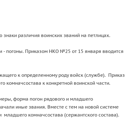
 знаки различия воинских званий на петлицах.
и - погоны. Приказом НКО №25 от 15 января вводится
жащего к определенному роду войск (службе). Приказ
о комначсостава к конкретной воинской части.
меры, форма погон рядового и младшего
ачали иные звания. Вместе с тем на новой системе
и младшего комначсостава (сержантского состава).