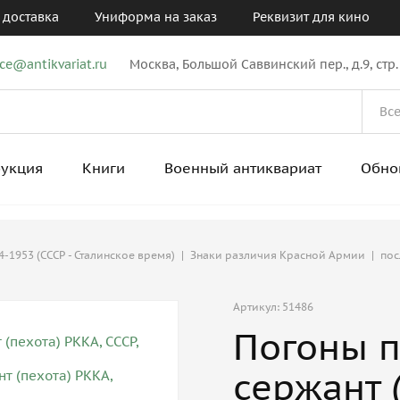
 доставка
Униформа на заказ
Реквизит для кино
ice@antikvariat.ru
Москва, Большой Саввинский пер., д.9, стр.
рукция
Книги
Военный антиквариат
Обно
-1953 (СССР - Сталинское время)
|
Знаки различия Красной Армии
|
пос
Артикул: 51486
Погоны п
сержант (