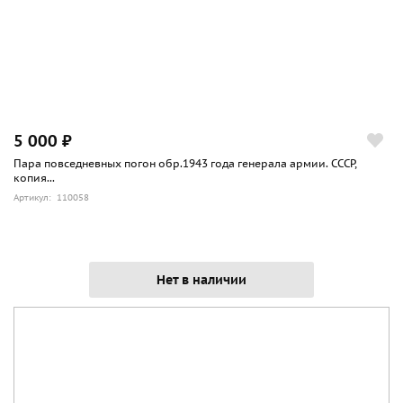
широкая нашивка 3 см, продольная нашивка старшины
1.5 см.
Эти погоны предназначены для ношения на гимнастерках
и шинелях, если это обмундирование используется как
полевое (походное) в военное и в мирное время. Т.е. во
время войны в Действующей армии носятся постоянно, а
5 000 ₽
в тыловых частях лишь во время проведения учений в
Пара повседневных погон обр.1943 года генерала армии. СССР,
поле.
копия...
В мирное же время эти погоны носят лишь во время
Артикул: 110058
проведения учений в поле.
Нет в наличии