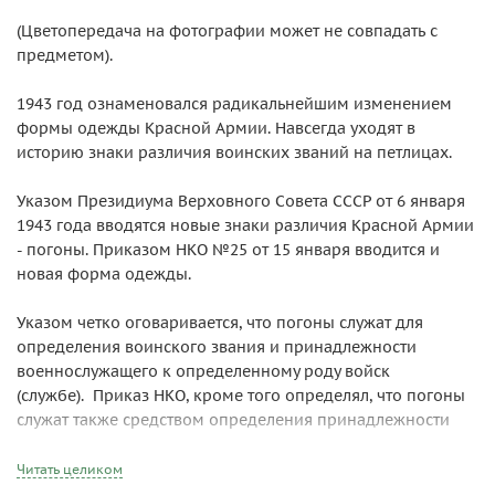
(Цветопередача на фотографии может не совпадать с
предметом).
1943 год ознаменовался радикальнейшим изменением
формы одежды Красной Армии. Навсегда уходят в
историю знаки различия воинских званий на петлицах.
Указом Президиума Верховного Совета СССР от 6 января
1943 года вводятся новые знаки различия Красной Армии
- погоны. Приказом НКО №25 от 15 января вводится и
новая форма одежды.
Указом четко оговаривается, что погоны служат для
определения воинского звания и принадлежности
военнослужащего к определенному роду войск
(службе). Приказ НКО, кроме того определял, что погоны
служат также средством определения принадлежности
рядовых и младшего комначсостава к конкретной
воинской части.
Читать целиком