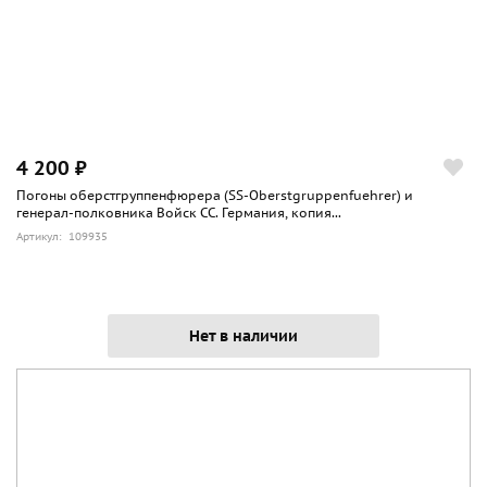
4 200 ₽
Погоны оберстгруппенфюрера (SS-Oberstgruppenfuehrer) и
генерал-полковника Войск СС. Германия, копия...
Артикул: 109935
Нет в наличии