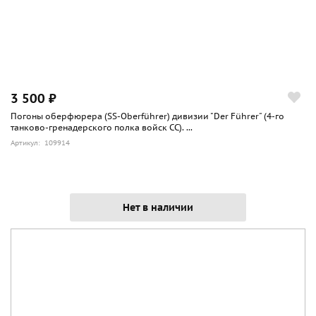
3 500 ₽
Погоны оберфюрера (SS-Oberführer) дивизии "Der Führer" (4-го
танково-гренадерского полка войск СС). ...
Артикул: 109914
Нет в наличии