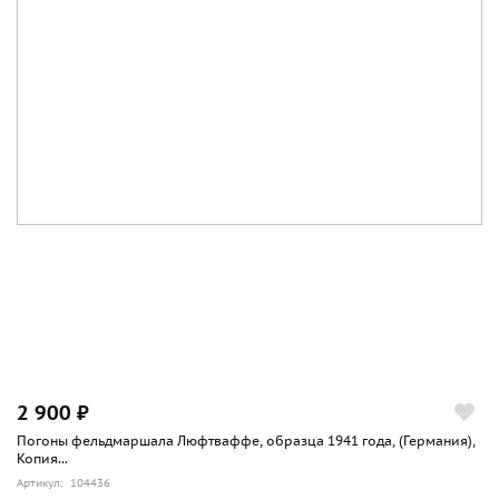
2 900 ₽
Погоны фельдмаршала Люфтваффе, образца 1941 года, (Германия),
Копия...
Артикул: 104436