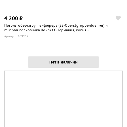
4 200 ₽
Погоны оберстгруппенфюрера (SS-Oberstgruppenfuehrer) и
генерал-полковника Войск СС. Германия, копия...
Артикул: 109935
Нет в наличии