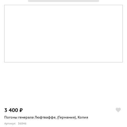
3 400 ₽
Погоны генерала Люфтваффе, (Германия), Копия
Артикул: 36846