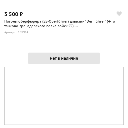
3 500 ₽
Погоны оберфюрера (SS-Oberführer) дивизии "Der Führer" (4-го
танково-гренадерского полка войск СС). ...
Артикул: 109914
Нет в наличии