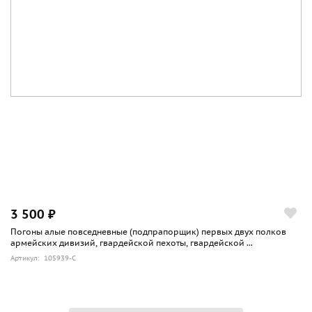
3 500 ₽
Погоны алые повседневные (подпрапорщик) первых двух полков
армейских дивизий, гвардейской пехоты, гвардейской ...
Артикул: 105939-С