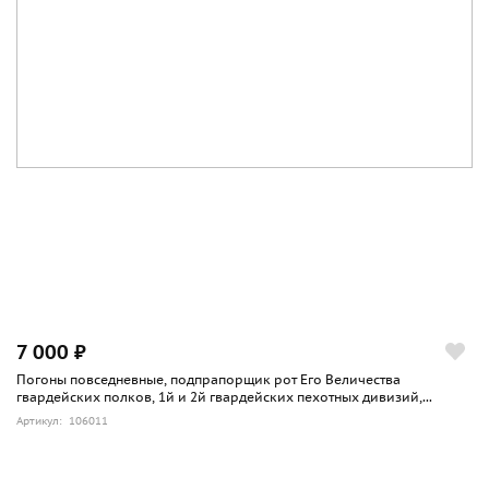
7 000 ₽
Погоны повседневные, подпрапорщик рот Его Величества
гвардейских полков, 1й и 2й гвардейских пехотных дивизий,...
Артикул: 106011