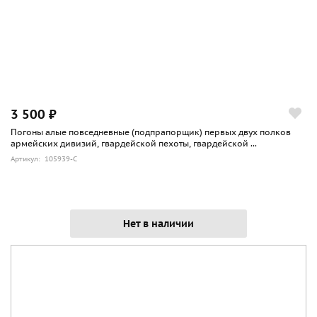
3 500 ₽
Погоны алые повседневные (подпрапорщик) первых двух полков
армейских дивизий, гвардейской пехоты, гвардейской ...
Артикул: 105939-С
Нет в наличии