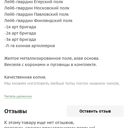
Лейб-гвардии Егерский полк
Лейб-гвардии Московский полк
Лейб-гвардии Павловский полк
Лейб-гвардии Финляндский полк
-1я арт бригада
-2я арт бригада
-3я арт бригада
-Л-гв конная артиллерия
Желтое металлизированное поле, алая основа.
Вензеля с коронами и пуговицы в комплекте.
Качественная копия.
Мы можем изготовить любые типы погон нижних чинов,
офицеров, подпрапорщиков, зауряд-прапорщиков и т.д.
Русской Императорской армии, Русского Императорского
Читать целиком
флота, Русской Императорской гвардии и т.д.
Отзывы
Оставить отзыв
К этому товару еще нет отзывов,
поделись своими впечатлениями первым!