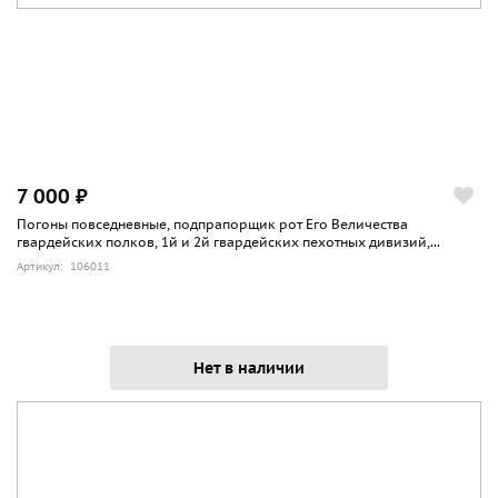
7 000 ₽
Погоны повседневные, подпрапорщик рот Его Величества
гвардейских полков, 1й и 2й гвардейских пехотных дивизий,...
Артикул: 106011
Нет в наличии