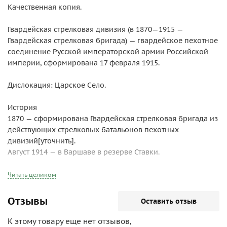
Качественная копия.
Гвардейская стрелковая дивизия (в 1870—1915 —
Гвардейская стрелковая бригада) — гвардейское пехотное
соединение Русской императорской армии Российской
империи, сформирована 17 февраля 1915.
Дислокация: Царское Село.
История
1870 — сформирована Гвардейская стрелковая бригада из
действующих стрелковых батальонов пехотных
дивизий[уточнить].
Август 1914 — в Варшаве в резерве Ставки.
22 августа 1914 года перечислена в состав 9-й армии Юго-
Западного фронта.
Читать целиком
17 февраля 1915 — бригада развернута в одноимённую
дивизию.
Отзывы
Оставить отзыв
Расформирована в 1918 году.
К этому товару еще нет отзывов,