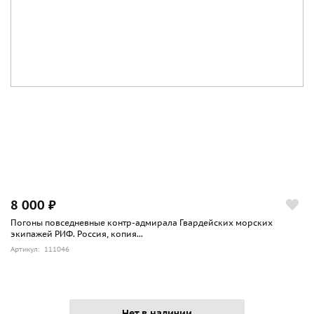
Михаил Николаевич
07.09.1916[10] — 19.02.1917 — генерал-майор Верцинский,
Эдуард Александрович
28.09.1917 — после 01.11.1917[12] — и. д. подполковник
Карпов, Николай Васильевич
по материалам сайта ru.wikipedia.org
8 000 ₽
Погоны повседневные контр-адмирала Гвардейских морских
экипажей РИФ. Россия, копия...
Артикул: 111046
Нет в наличии