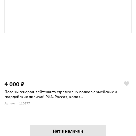
4 000 ₽
Погоны генерал-лейтенанта стрелковых полков армейских и
гвардейских дивизий РИА. Россия, копия...
Артикул: 110277
Нет в наличии