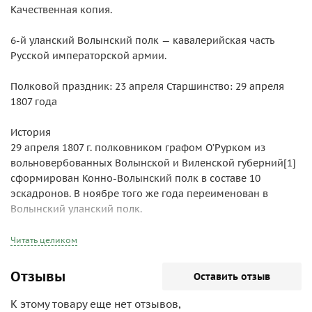
Качественная копия.
6-й уланский Волынский полк — кавалерийская часть
Русской императорской армии.
Полковой праздник: 23 апреля Старшинство: 29 апреля
1807 года
История
29 апреля 1807 г. полковником графом О’Рурком из
вольновербованных Волынской и Виленской губерний[1]
сформирован Конно-Волынский полк в составе 10
эскадронов. В ноябре того же года переименован в
Волынский уланский полк.
По сформировании принял участие в войне с Турцией. Во
Читать целиком
время Отечественной войны 1812 года отличился в
преследовании французов от Березины, за что был
Отзывы
Оставить отзыв
награждён серебряными Георгиевскими трубами.
Принимал участие в кампаниях 1813 и 1814 гг.
К этому товару еще нет отзывов,