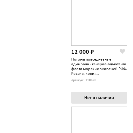
12 000 ₽
Погоны повседневные
адмирала - генерал-адъютанта
флота морских экипажей РИФ.
Россия, копия...
Артикул: 110470
Нет в наличии