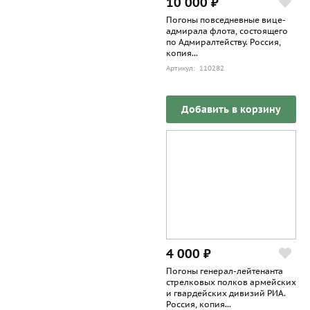
10 000 ₽
Погоны повседневные вице-
адмирала флота, состоящего
по Адмиралтейству. Россия,
копия...
Артикул: 110282
Добавить в корзину
4 000 ₽
Погоны генерал-лейтенанта
стрелковых полков армейских
и гвардейских дивизий РИА.
Россия, копия...