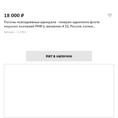
18 000 ₽
Погоны повседневные адмирала - генерал-адъютанта флота
морских экипажей РИФ (с вензелем А II). Россия, копия...
Артикул: 111954
Нет в наличии