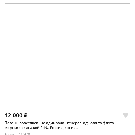
12 000 ₽
Погоны повседневные адмирала - генерал-адъютанта флота
морских экипажей РИФ. Россия, копия...
Артикул: 110470