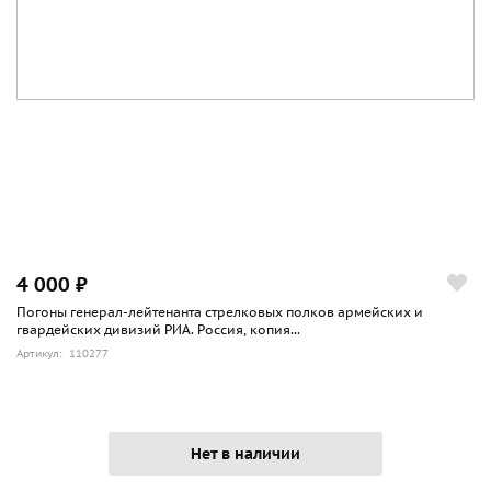
4 000 ₽
Погоны генерал-лейтенанта стрелковых полков армейских и
гвардейских дивизий РИА. Россия, копия...
Артикул: 110277
Нет в наличии