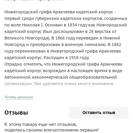
Нижегородский графа Аракчеева кадетский корпус -
первый среди губернских кадетских корпусов, созданных
по воле Николая I. Основан в 1834 году как Новгородский
кадетский корпус (был дислоцирован в 28 верстах от
Великого Новгорода). В 1866 году переведен в Нижний
Новгород и преобразован в военную гимназию. В 1882
году переименован в Нижегородский графа Аракчеева
кадетский корпус. Распущен в 1918 году.
Отрадно отметить, что Нижегородский графа Аракчеева
кадетский корпус возрожден в настоящее время в виде
Автономной некоммерческой общеобразовательной
организации. Там уделяется очень много внимания
поддержанию старых традиций и сохранению
преемственности с его дореволюционным
Читать целиком
предшественником. Форма корпуса - историческая:
кадеты и офицеры носят форменное обмундирование
Отзывы
Оставить отзыв
образца имперского периода. Здание, в котором ранее
размещался корпус, сохранилось (в нем в настоящее
К этому товару еще нет отзывов,
время размещена городская администрация).
поделись своими впечатлениями первым!