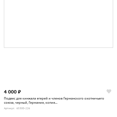
4 000 ₽
Подвес для кинжала егерей и членов Германского охотничьего
союза, черный, Германия, копия...
Артикул: 65300-226