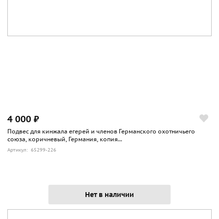
4 000 ₽
Подвес для кинжала егерей и членов Германского охотничьего
союза, коричневый, Германия, копия...
Артикул: 65299-226
Нет в наличии