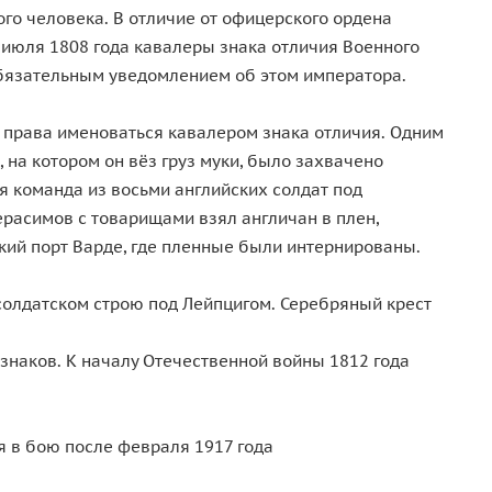
го человека. В отличие от офицерского ордена
5 июля 1808 года кавалеры знака отличия Военного
 обязательным уведомлением об этом императора.
 права именоваться кавалером знака отличия. Одним
на котором он вёз груз муки, было захвачено
я команда из восьми английских солдат под
ерасимов с товарищами взял англичан в плен,
ский порт Варде, где пленные были интернированы.
 солдатском строю под Лейпцигом. Серебряный крест
знаков. К началу Отечественной войны 1812 года
я в бою после февраля 1917 года