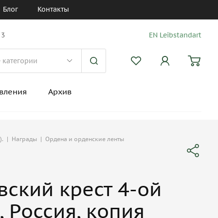
Блог
Контакты
 3
EN Leibstandart
вления
Архив
).
|
Награды
|
Ордена и орденские ленты
вский крест 4-ой
, Россия, копия