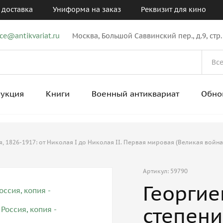
 доставка
Униформа на заказ
Реквизит для кино
ice@antikvariat.ru
Москва, Большой Саввинский пер., д.9, стр.
рукция
Книги
Военный антиквариат
Обно
 1826-1917: от Николая I до Николая II. Первая мировая (Великая война
Артикул: 59790
Георгие
степени