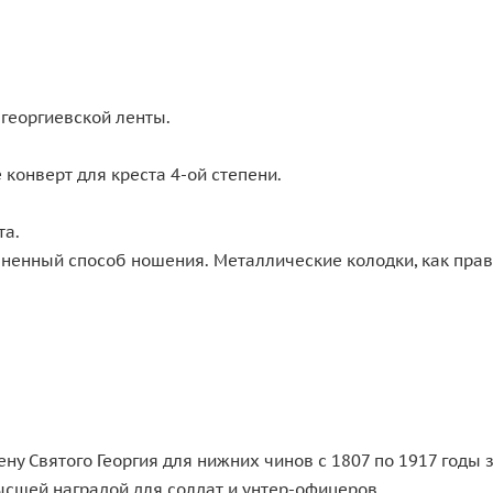
 георгиевской ленты.
 конверт для креста 4-ой степени.
та.
ненный способ ношения. Металлические колодки, как прави
дену Святого Георгия для нижних чинов с 1807 по 1917 год
ысшей наградой для солдат и унтер-офицеров.