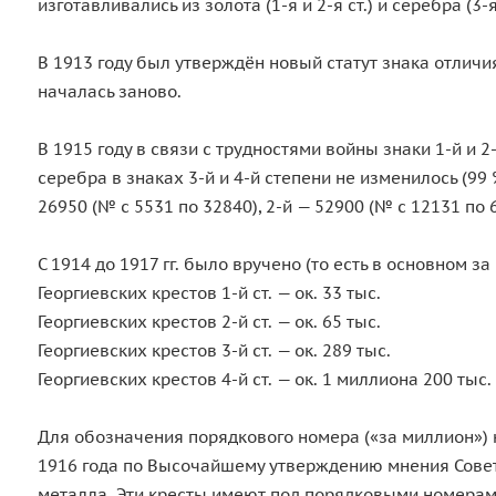
изготавливались из золота (1-я и 2-я ст.) и серебра (3
В 1913 году был утверждён новый статут знака отличи
началась заново.
В 1915 году в связи с трудностями войны знаки 1-й и 
серебра в знаках 3-й и 4-й степени не изменилось (9
26950 (№ с 5531 по 32840), 2-й — 52900 (№ с 12131 по
С 1914 до 1917 гг. было вручено (то есть в основном з
Георгиевских крестов 1-й ст. — ок. 33 тыс.
Георгиевских крестов 2-й ст. — ок. 65 тыс.
Георгиевских крестов 3-й ст. — ок. 289 тыс.
Георгиевских крестов 4-й ст. — ок. 1 миллиона 200 тыс.
Для обозначения порядкового номера («за миллион») 
1916 года по Высочайшему утверждению мнения Совета
металла. Эти кресты имеют под порядковыми номерами 