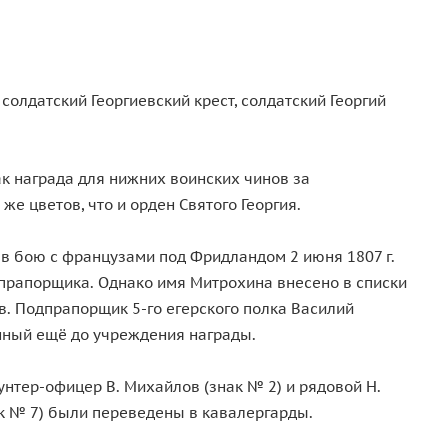
солдатский Георгиевский крест, солдатский Георгий
ак награда для нижних воинских чинов за
е цветов, что и орден Святого Георгия.
 в бою с французами под Фридландом 2 июня 1807 г.
 прапорщика. Однако имя Митрохина внесено в списки
в. Подпрапорщик 5-го егерского полка Василий
шённый ещё до учреждения награды.
нтер-офицер В. Михайлов (знак № 2) и рядовой Н.
нак № 7) были переведены в кавалергарды.