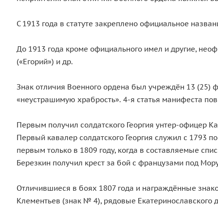
С 1913 года в статуте закреплено официальное названи
До 1913 года кроме официального имел и другие, неофи
(«Егорий») и др.
Знак отличия Военного ордена был учреждён 13 (25) 
«неустрашимую храбрость». 4-я статья манифеста пове
Первым получил солдатского Георгия унтер-офицер Ка
Первый кавалер солдатского Георгия служил с 1793 п
первым только в 1809 году, когда в составляемые сп
Березкин получил крест за бой с французами под Мору
Отличившиеся в боях 1807 года и награждённые знако
Клементьев (знак № 4), рядовые Екатеринославского д