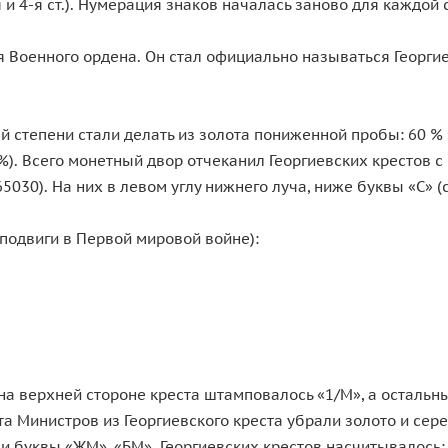
-я и 4-я ст.). Нумерация знаков началась заново для каждой 
я Военного ордена. Он стал официально называться Георгие
2-й степени стали делать из золота пониженной пробы: 60 % 
9 %). Всего монетный двор отчеканил Георгиевских крестов
 65030). На них в левом углу нижнего луча, ниже буквы «С» 
а подвиги в Первой мировой войне):
на верхней стороне креста штамповалось «1/М», а остальн
 Министров из Георгиевского креста убрали золото и сере
буквы «ЖМ», «БМ». Георгиевских крестов насчитывалось: 1