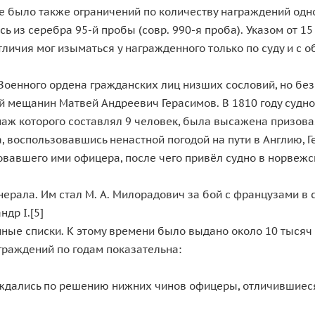
не было также ограничений по количеству награждений одно
ь из серебра 95-й пробы (совр. 990-я проба). Указом от 1
тличия мог изыматься у награжденного только по суду и с
оенного ордена гражданских лиц низших сословий, но без
мещанин Матвей Андреевич Герасимов. В 1810 году судно, 
паж которого составлял 9 человек, была высажена призова
 воспользовавшись ненастной погодой на пути в Англию, Г
довавшего ими офицера, после чего привёл судно в норвеж
нерала. Им стал М. А. Милорадович за бой с французами в
др I.[5]
нные списки. К этому времени было выдано около 10 тысяч 
граждений по годам показательна:
раждались по решению нижних чинов офицеры, отличившиес