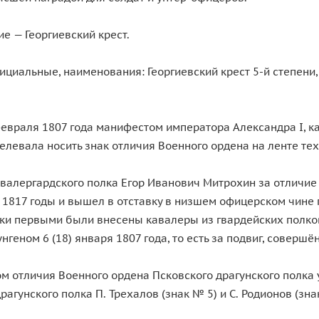
е — Георгиевский крест.
циальные, наименования: Георгиевский крест 5-й степени, 
февраля 1807 года манифестом императора Александра I, к
левала носить знак отличия Военного ордена на ленте тех ж
валергардского полка Егор Иванович Митрохин за отличие
о 1817 годы и вышел в отставку в низшем офицерском чине
иски первыми были внесены кавалеры из гвардейских полко
нгеном 6 (18) января 1807 года, то есть за подвиг, совер
м отличия Военного ордена Псковского драгунского полка у
рагунского полка П. Трехалов (знак № 5) и С. Родионов (з