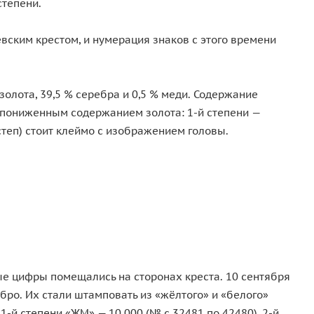
степени.
вским крестом, и нумерация знаков с этого времени
золота, 39,5 % серебра и 0,5 % меди. Содержание
 с пониженным содержанием золота: 1-й степени —
(степ) стоит клеймо с изображением головы.
ые цифры помещались на сторонах креста. 10 сентября
бро. Их стали штамповать из «жёлтого» и «белого»
-й степени «ЖМ» — 10 000 (№ с 32481 по 42480), 2-й