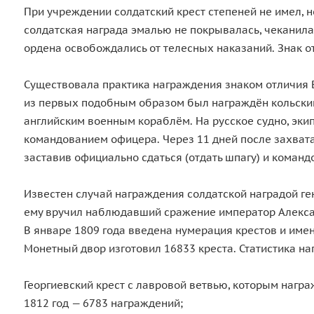
При учреждении солдатский крест степеней не имел, 
солдатская награда эмалью не покрывалась, чеканилас
ордена освобождались от телесных наказаний. Знак о
Существовала практика награждения знаком отличия В
из первых подобным образом был награждён кольский 
английским военным кораблём. На русское судно, эки
командованием офицера. Через 11 дней после захвата,
заставив официально сдаться (отдать шпагу) и коман
Известен случай награждения солдатской наградой ге
ему вручил наблюдавший сражение император Алексан
В январе 1809 года введена нумерация крестов и име
Монетный двор изготовил 16833 креста. Статистика на
Георгиевский крест с лавровой ветвью, которым наг
1812 год — 6783 награждений;