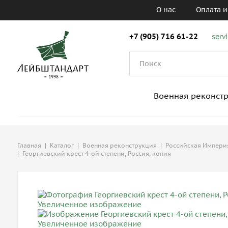
О нас
Оплата и
+7 (905) 716 61-22
serv
Военная реконст
Главная
|
Каталог
|
Военная реконструкция
|
Российская Империя,
|
Георгиевский крест 4-ой степени, Россия, копия