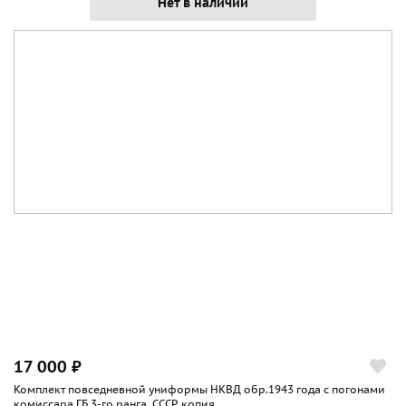
Нет в наличии
снаряжением. К френчу полагалась фуражка, с
гимнастеркой допускалась и пилотка.
17 000 ₽
Комплект повседневной униформы НКВД обр.1943 года с погонами
комиссара ГБ 3-го ранга. СССР, копия...