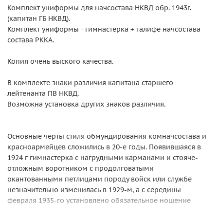
Комплект униформы для начсостава НКВД обр. 1943г.
(капитан ГБ НКВД).
Комплект униформы - гимнастерка + галифе начсостава
состава РККА.
Копия очень выского качества.
В комплекте знаки различия капитана старшего
лейтенанта ПВ НКВД.
Возможна установка других знаков различия.
Основные черты стиля обмундирования комначсостава и
красноармейцев сложились в 20-е годы. Появившаяся в
1924 г гимнастерка с нагрудными карманами и стояче-
отложным воротником с продолговатыми
окантованными петлицами породу войск или службе
незначительно изменилась в 1929-м, а с середины
февраля 1935-го установлено обязательное ношение
белого подворотничка, который пришивается и к