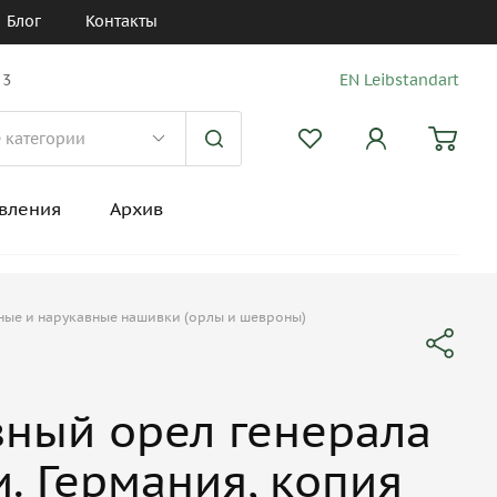
Блог
Контакты
 3
EN Leibstandart
вления
Архив
ные и нарукавные нашивки (орлы и шевроны)
ный орел генерала
. Германия, копия