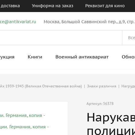
 доставка
Униформа на заказ
Реквизит для кино
ice@antikvariat.ru
Москва, Большой Саввинский пер., д.9, стр.
рукция
Книги
Военный антиквариат
Обно
ейх 1939-1945 (Великая Отечественная война)
|
Знаки различия
|
Нагруд
Артикул: 56378
Нарукав
полиции