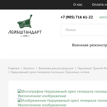
О нас
Оплата и
+7 (905) 716 61-22
serv
Военная реконст
Главная
|
Каталог
|
Военная реконструкция
|
Германия: Третий Р
|
Нарукавный орел генерала полиции. Германия, копия