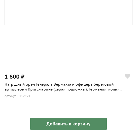
1 600 ₽
Нагрудный орел Генерала Вермахта и офицера береговой
артиллерии Кригсмарине (серая подложка ), Германия, копия...
Артикул: 112591
Добавить в корзину