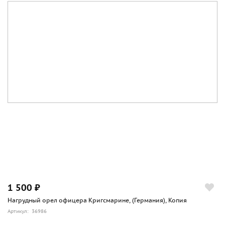
1 500 ₽
Нагрудный орел офицера Кригсмарине, (Германия), Копия
Артикул: 36986