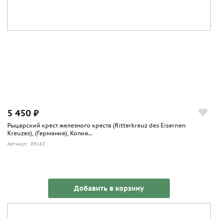
5 450 ₽
Рыцарский крест железного креста (Ritterkreuz des Eisernen
Kreuzes), (Германия), Копия...
Артикул: 89163
Добавить в корзину