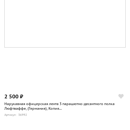
2 500 ₽
Нарукавная офицерская лента 3 парашютно-десантного полка
Люфтваффе, (Германия), Копия...
Артикул: 36992