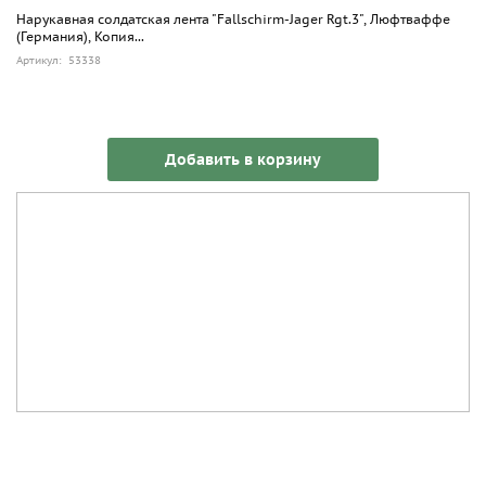
Нарукавная солдатская лента "Fallschirm-Jager Rgt.3", Люфтваффе
(Германия), Копия...
Артикул: 53338
Добавить в корзину