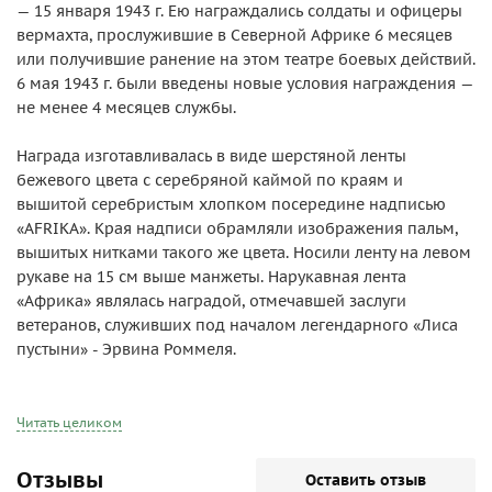
— 15 января 1943 г. Ею награждались солдаты и офицеры
вермахта, прослужившие в Северной Африке 6 месяцев
или получившие ранение на этом театре боевых действий.
6 мая 1943 г. были введены новые условия награждения —
не менее 4 месяцев службы.
Награда изготавливалась в виде шерстяной ленты
бежевого цвета с серебряной каймой по краям и
вышитой серебристым хлопком посередине надписью
«AFRIKA». Края надписи обрамляли изображения пальм,
вышитых нитками такого же цвета. Носили ленту на левом
рукаве на 15 см выше манжеты. Нарукавная лента
«Африка» являлась наградой, отмечавшей заслуги
ветеранов, служивших под началом легендарного «Лиса
пустыни» - Эрвина Роммеля.
Ее следует отличать от ленты «AFRIKA KORPS» —
отличительного знака частей, входивших в состав
Читать целиком
Африканского немецкого корпуса. Эта лента была темно-
зеленой с коричневыми и белыми каемками. Посередине
Отзывы
Оставить отзыв