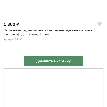
1 800 ₽
Нарукавная солдатская лента 2 парашютно-десантного полка
Люфтваффе, (Германия), Копия...
Артикул: 55690
Добавить в корзину