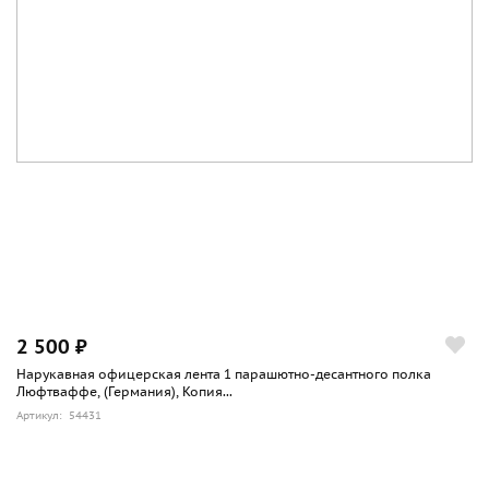
2 500 ₽
Нарукавная офицерская лента 1 парашютно-десантного полка
Люфтваффе, (Германия), Копия...
Артикул: 54431