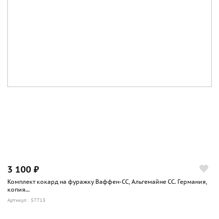
3 100 ₽
Комплект кокард на фуражку Ваффен-СС, Альгемайне СС. Германия,
копия...
Артикул: 57713