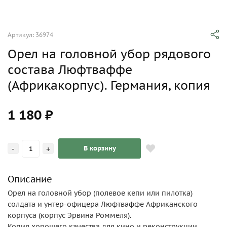
Артикул: 36974
Орел на головной убор рядового
состава Люфтваффе
(Африкакорпус). Германия, копия
1 180 ₽
-
+
В корзину
Описание
Орел на головной убор (полевое кепи или пилотка)
солдата и унтер-офицера Люфтваффе Африканского
корпуса (корпус Эрвина Роммеля).
Копия хорошего качества для кино и реконструкции.