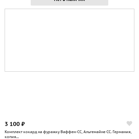
3 100 ₽
Комплект кокард на фуражку Ваффен-СС, Альгемайне СС. Германия,
копия...