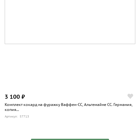
3 100 ₽
Комплект кокард на фуражку Ваффен-СС, Альгемайне СС. Германия,
копия...
Артикул: 57713