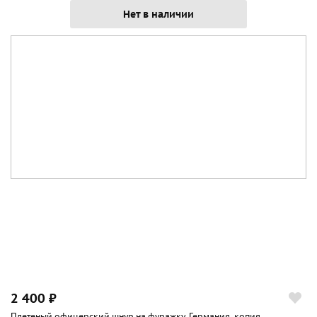
Нет в наличии
2 400 ₽
Плетеный офицерский шнур на фуражку. Германия, копия