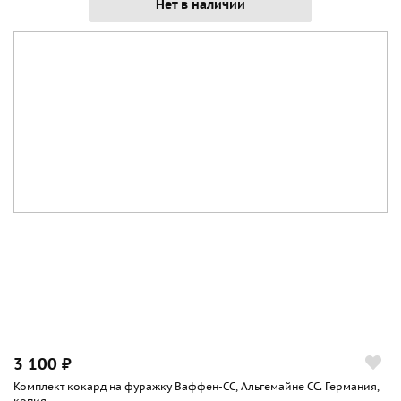
Нет в наличии
3 100 ₽
Комплект кокард на фуражку Ваффен-СС, Альгемайне СС. Германия,
копия...