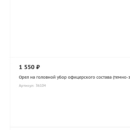
1 550 ₽
Орел на головной убор офицерского состава (темно-зе
Артикул: 36104