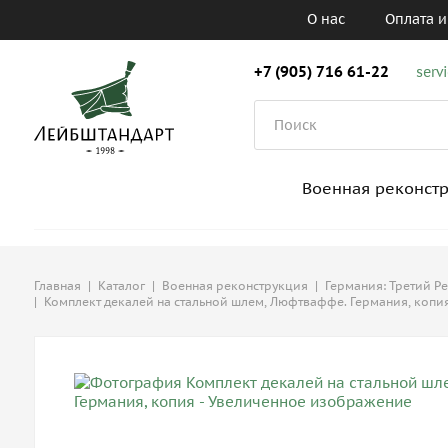
О нас
Оплата и
+7 (905) 716 61-22
serv
Военная реконст
Главная
|
Каталог
|
Военная реконструкция
|
Германия: Третий Р
|
Комплект декалей на стальной шлем, Люфтваффе. Германия, копи