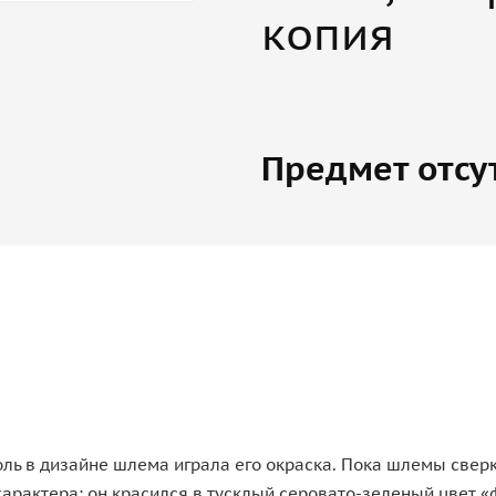
копия
Предмет отсу
ь в дизайне шлема играла его окраска. Пока шлемы сверк
рактера: он красился в тусклый серовато-зеленый цвет «ф