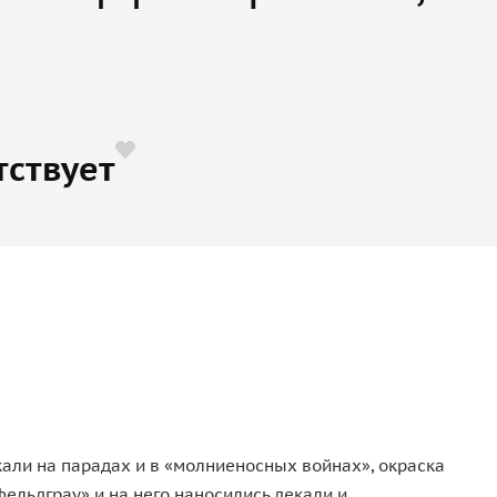
тствует
али на парадах и в «молниеносных войнах», окраска
ельдграу» и на него наносились декали и