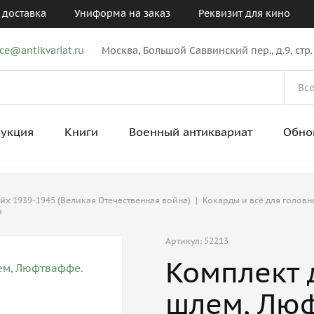
 доставка
Униформа на заказ
Реквизит для кино
ice@antikvariat.ru
Москва, Большой Саввинский пер., д.9, стр.
рукция
Книги
Военный антиквариат
Обно
ейх 1939-1945 (Великая Отечественная война)
|
Кокарды и всё для голов
я
Артикул: 52213
Комплект 
шлем, Люф