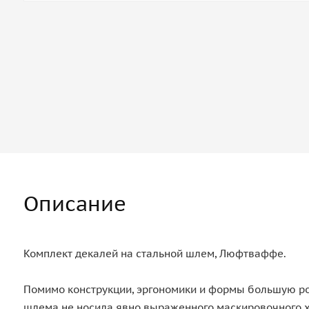
Описание
Комплект декалей на стальной шлем, Люфтваффе.
Помимо конструкции, эргономики и формы большую рол
шлема не носила явно выраженного маскировочного ха