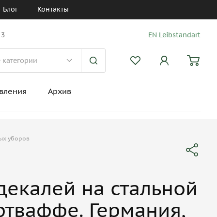
Блог
Контакты
 3
EN Leibstandart
вления
Архив
ных уборов
декалей на стальной
тваффе. Германия,