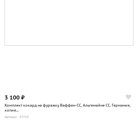
3 100 ₽
Комплект кокард на фуражку Ваффен-СС, Альгемайне СС. Германия,
копия...
Артикул: 57713