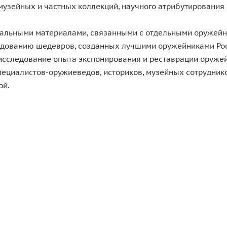
музейных и частных коллекций, научного атрибутирования
тальными материалами, связанными с отдельными оружей
едованию шедевров, созданных лучшими оружейниками Рос
 исследование опыта экспонирования и реставрации оружей
специалистов-оружиеведов, историков, музейных сотрудник
ой.