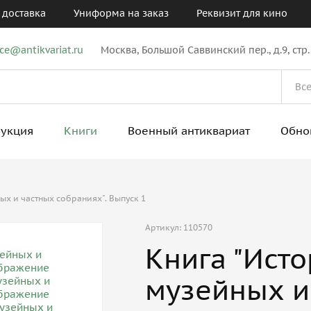
 доставка
Униформа на заказ
Реквизит для кино
ice@antikvariat.ru
Москва, Большой Саввинский пер., д.9, стр.
рукция
Книги
Военный антиквариат
Обно
ых и частных собраниях". Выпуск 1
Артикул: 110570
Книга "Ист
музейных и