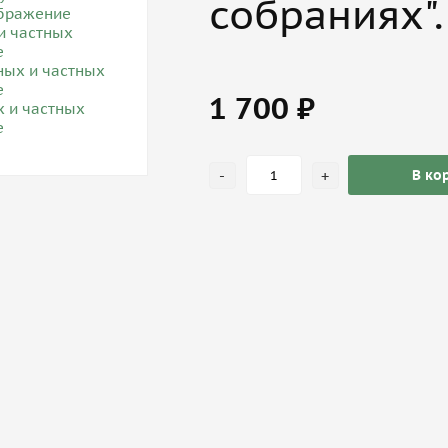
собраниях".
1 700 ₽
-
+
В ко