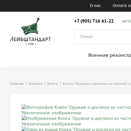
О нас
Оплата и
+7 (905) 716 61-22
serv
Военная реконст
Главная
|
Каталог
|
Книги
|
Книга "Оружие и доспехи из частной 