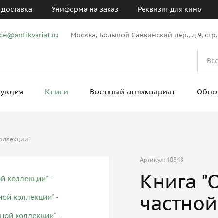
 доставка
Униформа на заказ
Реквизит для кино
ice@antikvariat.ru
Москва, Большой Саввинский пер., д.9, стр.
рукция
Книги
Военный антиквариат
Обно
коллекции"
Артикул: 40348
Книга "
частной