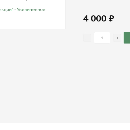
4 000 ₽
-
+