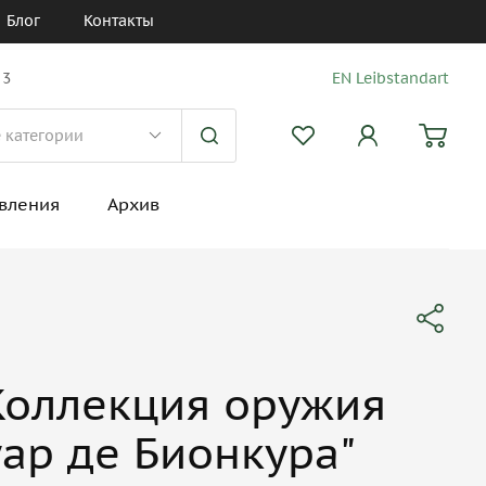
Блог
Контакты
 3
EN Leibstandart
вления
Архив
Коллекция оружия
уар де Бионкура"