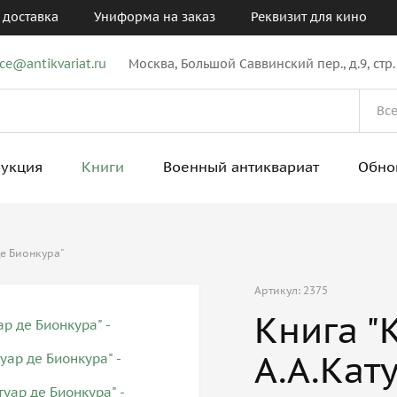
 доставка
Униформа на заказ
Реквизит для кино
ice@antikvariat.ru
Москва, Большой Саввинский пер., д.9, стр.
рукция
Книги
Военный антиквариат
Обно
де Бионкура"
Артикул: 2375
Книга "
А.А.Кат