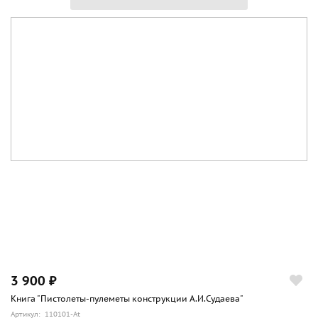
3 900 ₽
Книга "Пистолеты-пулеметы конструкции А.И.Судаева"
Артикул: 110101-At