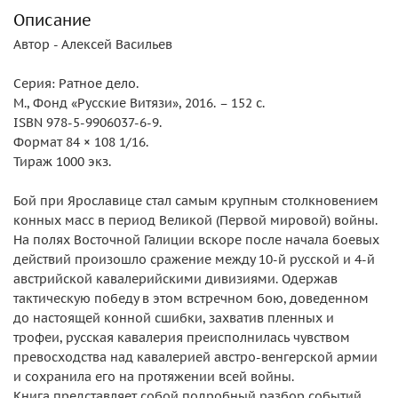
Описание
Автор - Алексей Васильев
Серия: Ратное дело.
М., Фонд «Русские Витязи», 2016. – 152 с.
ISBN 978-5-9906037-6-9.
Формат 84 × 108 1/16.
Тираж 1000 экз.
Бой при Ярославице стал самым крупным столкновением
конных масс в период Великой (Первой мировой) войны.
На полях Восточной Галиции вскоре после начала боевых
действий произошло сражение между 10‑й русской и 4‑й
австрийской кавалерийскими дивизиями. Одержав
тактическую победу в этом встречном бою, доведенном
до настоящей конной сшибки, захватив пленных и
трофеи, русская кавалерия преисполнилась чувством
превосходства над кавалерией австро-венгерской армии
и сохранила его на протяжении всей войны.
Книга представляет собой подробный разбор событий