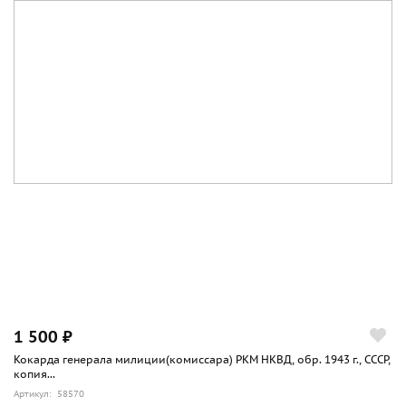
1 500 ₽
Кокарда генерала милиции(комиссара) РКМ НКВД, обр. 1943 г., СССР,
копия...
Артикул: 58570