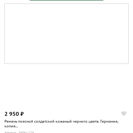
2 950 ₽
Ремень поясной солдатский кожаный черного цвета. Германия,
копия...
Артикул: 56061-226