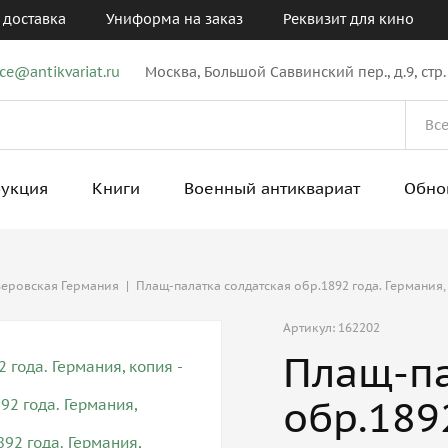
 доставка
Униформа на заказ
Реквизит для кино
ice@antikvariat.ru
Москва, Большой Саввинский пер., д.9, стр.
рукция
Книги
Военный антиквариат
Обно
еровская Германия
|
Плащ-палатка солдатская обр.1892 года. Германия,
Артикул: 162202
Плащ-па
обр.189