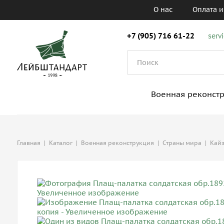
О нас
Оплата и
+7 (905) 716 61-22
serv
Военная реконст
Главная
|
Каталог
|
Военная реконструкция
|
Cтраны мира
|
Кайз