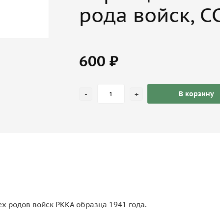
рода войск, С
600 ₽
-
+
В корзину
х родов войск РККА образца 1941 года.