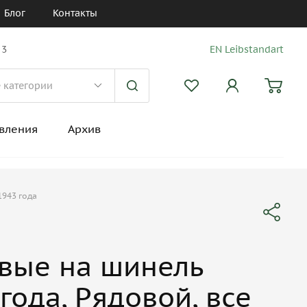
Блог
Контакты
 3
EN Leibstandart
вления
Архив
1943 года
вые на шинель
года, Рядовой, все