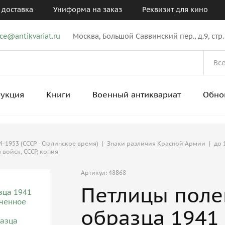
 доставка
Униформа на заказ
Реквизит для кино
ice@antikvariat.ru
Москва, Большой Саввинский пер., д.9, стр.
рукция
Книги
Военный антиквариат
Обно
-1953 (СССР - Сталинское время)
|
Знаки различия Красной Армии
|
до 
 войск, СССР, копия
Артикул: 48868
Петлицы поле
образца 1941 