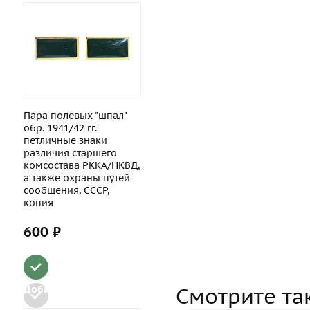
Пара полевых "шпал"
обр. 1941/42 гг.-
петличные знаки
различия старшего
комсостава РККА/НКВД,
а также охраны путей
сообщения, СССР,
копия
600 ₽
Смотрите та
Добавить в набор