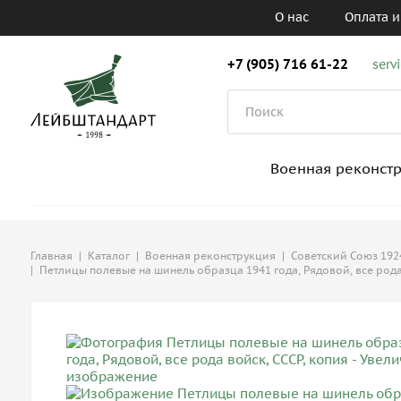
О нас
Оплата и
+7 (905) 716 61-22
serv
Военная реконст
Главная
|
Каталог
|
Военная реконструкция
|
Советский Союз 1924
|
Петлицы полевые на шинель образца 1941 года, Рядовой, все рода