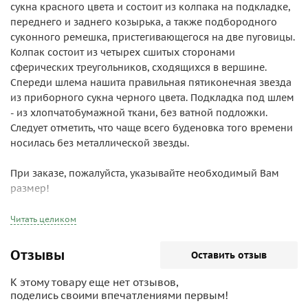
сукна красного цвета и состоит из колпака на подкладке,
переднего и заднего козырька, а также подбородного
суконного ремешка, пристегивающегося на две пуговицы.
Колпак состоит из четырех сшитых сторонами
сферических треугольников, сходящихся в вершине.
Спереди шлема нашита правильная пятиконечная звезда
из приборного сукна черного цвета. Подкладка под шлем
- из хлопчатобумажной ткани, без ватной подложки.
Следует отметить, что чаще всего буденовка того времени
носилась без металлической звезды.
При заказе, пожалуйста, указывайте необходимый Вам
размер!
История буденовки исключительно интересна и запутана.
Читать целиком
В последнее время получила широкое распространение
версия, согласно которой "шлем-богатырка" был
Отзывы
Оставить отзыв
придуман задолго до революции (а именно в 1915 году) и
предназначался (наряду со знаменитыми шинелями с
К этому товару еще нет отзывов,
"разговорами") для... Победного парада русских войск в
поделись своими впечатлениями первым!