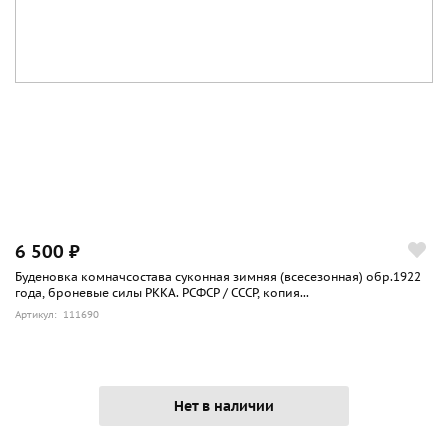
6 500 ₽
Буденовка комначсостава суконная зимняя (всесезонная) обр.1922
года, броневые силы РККА. РСФСР / СССР, копия...
Артикул: 111690
Нет в наличии