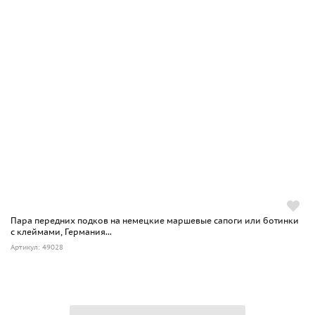
очень жесткой кожи.
Подошва подбивалась 30-35 гвоздями с большой
выпуклой шляпкой, а по контуру каблука прибивалась
стальная граненая подкова.
Цвет армейских сапог всегда был черным.
В дополнение к обуви, с ботинками на шнуровке носились
брезентовые и усиленные кожей гетры (Stoffgamaschen).
Они были введены в 1943 г., и производство их постоянно
увеличивалось, чтобы восполнить нехватку кожаных
строевых сапог.
Пара передних подков на немецкие маршевые сапоги или ботинки
с клеймами, Германия...
Артикул: 49028