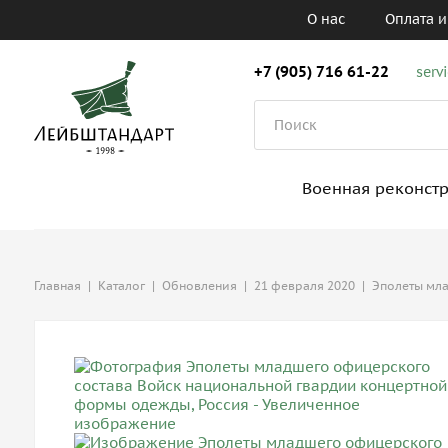
О нас
Оплата и
+7 (905) 716 61-22
serv
Военная реконст
Главная
|
Каталог
|
Обновления
|
21 февраля 2020
|
Эполеты мла