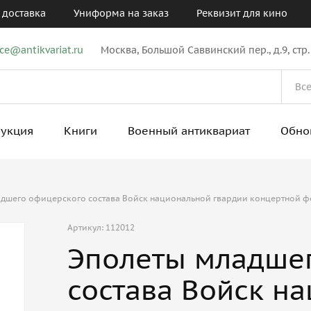
 доставка
Униформа на заказ
Реквизит для кино
ice@antikvariat.ru
Москва, Большой Саввинский пер., д.9, стр.
рукция
Книги
Военный антиквариат
Обно
дшего офицерского состава Войск национальной гвардии концертной ф
Артикул: 112012
Эполеты младше
состава Войск н