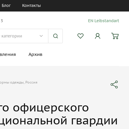
Блог
Контакты
 3
EN Leibstandart
вления
Архив
ормы одежды, Россия
го офицерского
ациональной гвардии