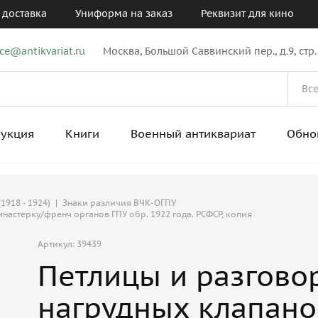
 доставка
Униформа на заказ
Реквизит для кино
ice@antikvariat.ru
Москва, Большой Саввинский пер., д.9, стр.
рукция
Книги
Военный антиквариат
Обно
1918 - 1924)
|
Знаки различия ВЧК-ОГПУ
мнастерку/френч органов ГПУ обр. 1922 года. РСФСР, копия
Артикул: 39439
Петлицы и разговор
нагрудных клапано