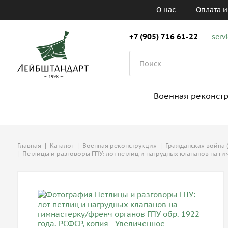
О нас
Оплата и
+7 (905) 716 61-22
serv
Военная реконст
Главная
|
Каталог
|
Военная реконструкция
|
Гражданская война (
|
Петлицы и разговоры ГПУ: лот петлиц и нагрудных клапанов на ги