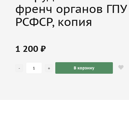
френч органов ГПУ 
РСФСР, копия
1 200 ₽
-
+
В корзину