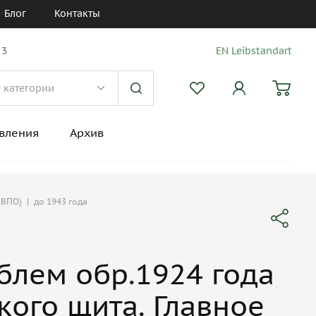
Блог
Контакты
 3
EN Leibstandart
вления
Архив
 ВПО)
|
до 1943 года
блем обр.1924 года
кого щита. Главное