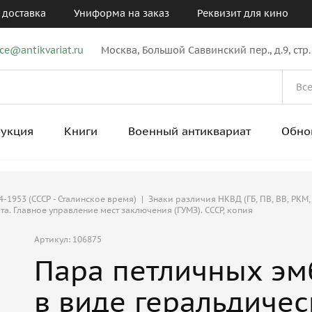
 доставка
Униформа на заказ
Реквизит для кино
ice@antikvariat.ru
Москва, Большой Саввинский пер., д.9, стр.
рукция
Книги
Военный антиквариат
Обно
-1953 (СССР - Сталинское время)
|
Знаки различия НКВД (ГБ, ПВ, ВВ, РКМ,
а. Главное управление мест заключения (ГУМЗ). СССР, копия
Артикул: 106875
Пара петличных эм
в виде геральдичес