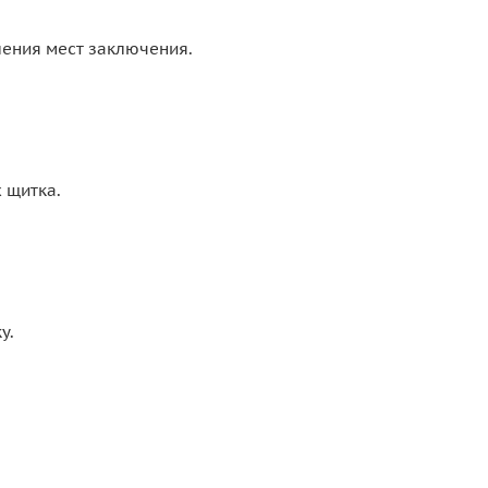
ления мест заключения.
 щитка.
у.