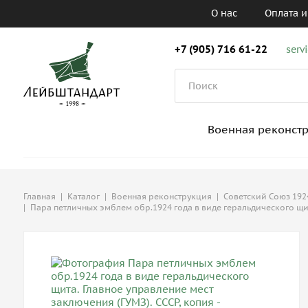
О нас
Оплата и
+7 (905) 716 61-22
serv
Военная реконст
Главная
|
Каталог
|
Военная реконструкция
|
Советский Союз 1924
|
Пара петличных эмблем обр.1924 года в виде геральдического щит