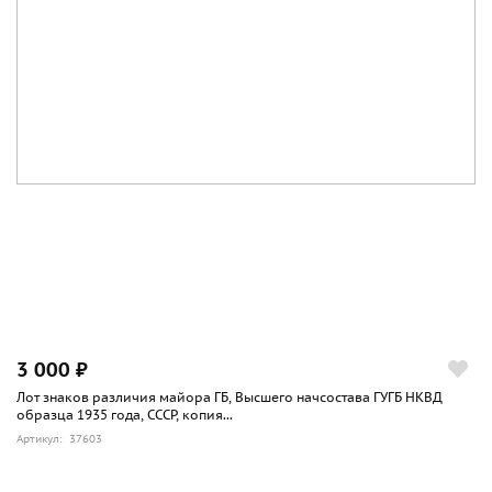
3 000 ₽
Лот знаков различия майора ГБ, Высшего начсостава ГУГБ НКВД
образца 1935 года, СССР, копия...
Артикул: 37603