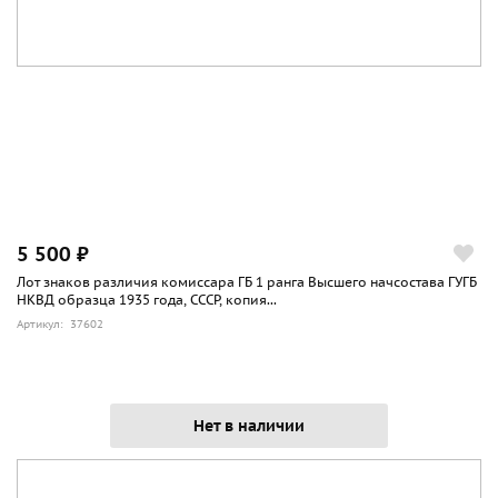
5 500 ₽
Лот знаков различия комиссара ГБ 1 ранга Высшего начсостава ГУГБ
НКВД образца 1935 года, СССР, копия...
Артикул: 37602
Нет в наличии