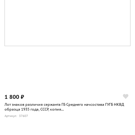
1 800 ₽
Лот знаков различия сержанта ГБ Среднего начсостава ГУГБ НКВД
образца 1935 года, СССР, копия...
Артикул: 37607