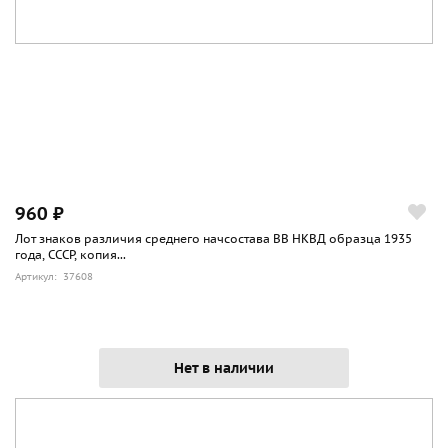
960 ₽
Лот знаков различия среднего начсостава ВВ НКВД образца 1935
года, СССР, копия...
Артикул: 37608
Нет в наличии