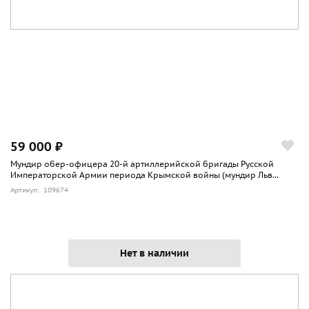
59 000 ₽
Мундир обер-офицера 20-й артиллерийской бригады Русской
Императорской Армии периода Крымской войны (мундир Льв...
Артикул: 109674
Нет в наличии