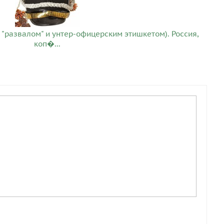
 "развалом" и унтер-офицерским этишкетом). Россия,
коп�...