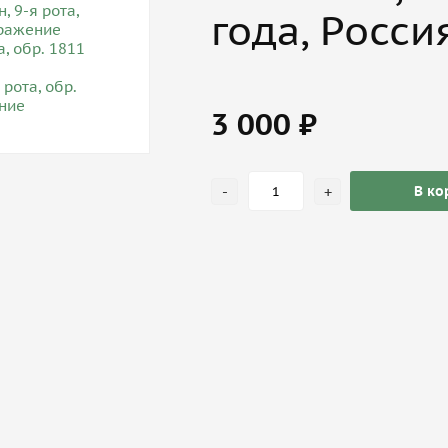
года, Росси
3 000 ₽
-
+
В ко