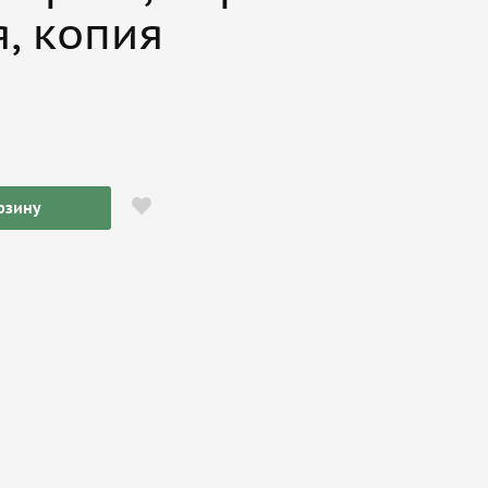
я, копия
рзину