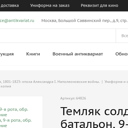
 доставка
Униформа на заказ
Реквизит для кино
ice@antikvariat.ru
Москва, Большой Саввинский пер., д.9, стр.
рукция
Книги
Военный антиквариат
Обно
, 1801-1825: эпоха Александра I. Наполеоновские войны.
|
Униформа и 
, копия
Артикул: 64826
Темляк солд
батальон, 9