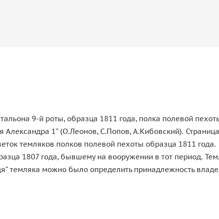
атальона 9-й роты, образца 1811 года, полка полевой пехот
 Александра 1" (О.Леонов, С.Попов, А.Кибовский). Страница
ток темляков полков полевой пехоты образца 1811 года.
разца 1807 года, бывшему на вооружении в тот период. Те
удя" темляка можно было определить принадлежность влад