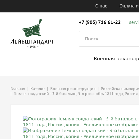
О нас
Оплата и
+7 (905) 716 61-22
serv
Военная реконст
Главная
|
Каталог
|
Военная реконструкция
|
Российская империя
|
Темляк солдатский - 3-й батальон, 9-я рота, обр. 1811 года, Россия