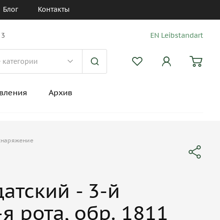
Блог
Контакты
 3
EN Leibstandart
вления
Архив
снаряжение
атский - 3-й
-я рота, обр. 1811