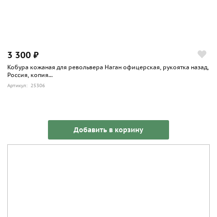
3 300 ₽
Кобура кожаная для револьвера Наган офицерская, рукоятка назад,
Россия, копия...
Артикул: 25306
Добавить в корзину