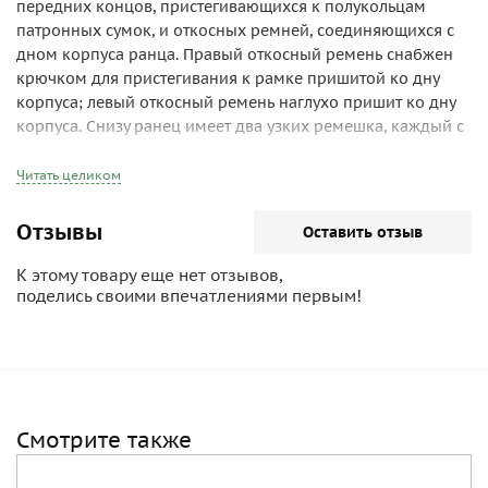
передних концов, пристегивающихся к полукольцам
патронных сумок, и откосных ремней, соединяющихся с
дном корпуса ранца. Правый откосный ремень снабжен
крючком для пристегивания к рамке пришитой ко дну
корпуса; левый откосный ремень наглухо пришит ко дну
корпуса. Снизу ранец имеет два узких ремешка, каждый с
двумя пряжками, для приторачивания принадлежностью
к палатке и плащ-палатке. Ко дну ранца посередине
Читать целиком
пришит наспинный горт с крючком для пристегивания к
поясному ремню. Для приторачивания к ранцу скатки
Отзывы
Оставить отзыв
шинели ранец имеет 4 шинельных ремня, один из
которых (длинный) предназначается для связывания
К этому товару еще нет отзывов,
концов скатки шинели в тех случаях, когда скатка должна
поделись своими впечатлениями первым!
носиться через плечо. По середине верхней стенки ранца,
между наплечными лямками, находится рамка для
пристегивания стального шлема.
Смотрите также