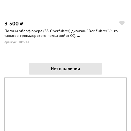
3 500 ₽
Погоны оберфюрера (SS-Oberführer) дивизии "Der Führer" (4-го
танково-гренадерского полка войск СС). ...
Артикул: 109914
Нет в наличии