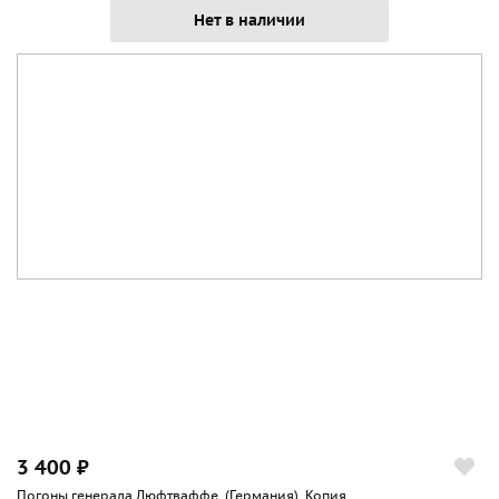
Нет в наличии
3 400 ₽
Погоны генерала Люфтваффе, (Германия), Копия