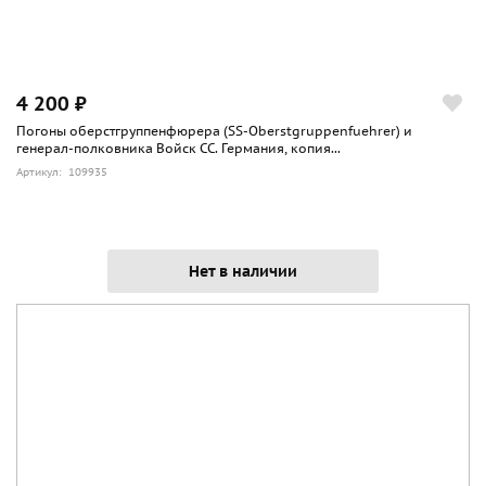
4 200 ₽
Погоны оберстгруппенфюрера (SS-Oberstgruppenfuehrer) и
генерал-полковника Войск СС. Германия, копия...
Артикул: 109935
Нет в наличии