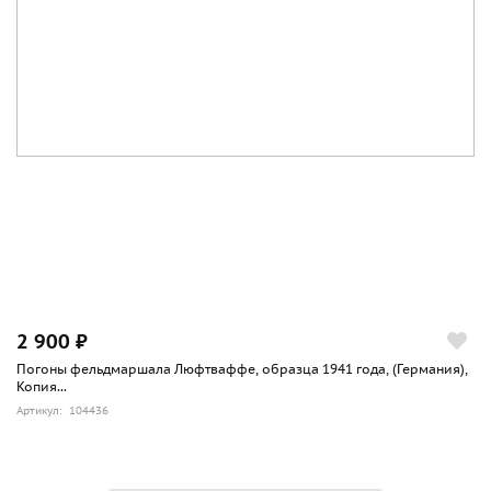
2 900 ₽
Погоны фельдмаршала Люфтваффе, образца 1941 года, (Германия),
Копия...
Артикул: 104436