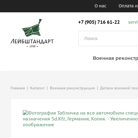
О нас
Оплата и
+7 (905) 716 61-22
serv
Военная реконст
Главная
|
Каталог
|
Военная реконструкция
|
Детали военной тех