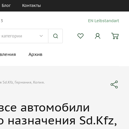
Блог
Контакты
 3
EN Leibstandart
вления
Архив
 Sd.Kfz, Германия, Копия.
 все автомобили
 назначения Sd.Kfz,