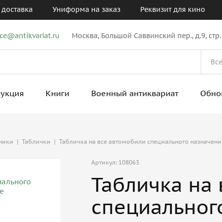
 доставка
Униформа на заказ
Реквизит для кино
ice@antikvariat.ru
Москва, Большой Саввинский пер., д.9, стр.
рукция
Книги
Военный антиквариат
Обно
ники
|
Таблички
|
Табличка на все автомобили специального назначения
Артикул: 108063
Табличка на
специального