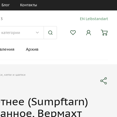
Блог
Контакты
 3
EN Leibstandart
вления
Архив
и, кепи и шапки
тнее (Sumpftarn)
анное, Вермахт