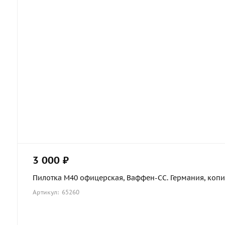
3 000 ₽
Пилотка М40 офицерская, Ваффен-СС. Германия, коп
Артикул: 65260