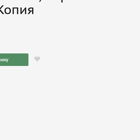
 Копия
зину