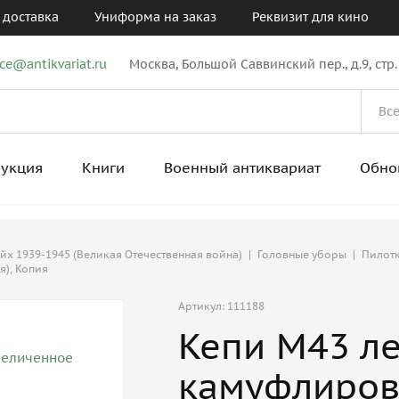
 доставка
Униформа на заказ
Реквизит для кино
ice@antikvariat.ru
Москва, Большой Саввинский пер., д.9, стр.
рукция
Книги
Военный антиквариат
Обно
ейх 1939-1945 (Великая Отечественная война)
|
Головные уборы
|
Пилотк
я), Копия
Артикул: 111188
Кепи М43 ле
камуфлиров