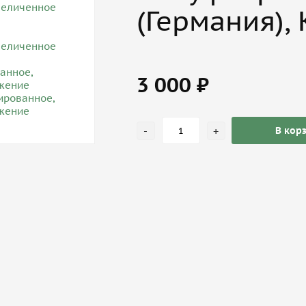
(Германия),
3 000 ₽
-
+
В кор