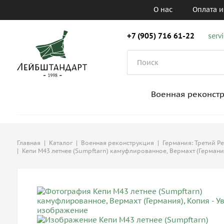
О нас
Оплата и
+7 (905) 716 61-22
serv
Военная реконст
Главная
|
Каталог
|
Военная реконструкция
|
Германия: Третий Р
|
Кепи М43 летнее (Sumpftarn) камуфлированное, Вермахт (Германи